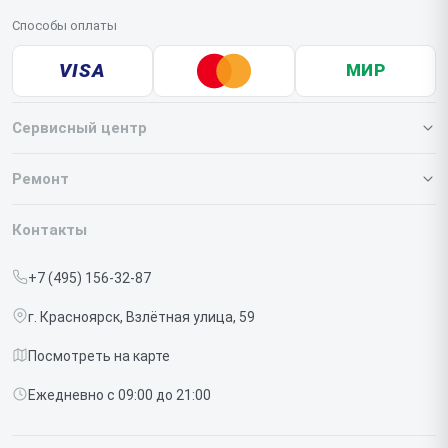
Способы оплаты
VISA
МИР
Сервисный центр
О нашем сервисе
Ремонт
Гарантия
Iphone
Контакты
Прайс-лист
MacBook
+7 (495) 156-32-87
Срочный ремонт
Ipad
г. Красноярск, Взлётная улица, 59
Доставка и способы оплаты
iMac
Посмотреть на карте
Диагностика
Watch
Ежедневно с 09:00 до 21:00
Контакты
AirPods