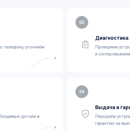
02
Диагностика 
по телефону, уточняем
Проверяем устро
и согласовываем
04
Выдача и гар
обходимые детали и
Передаём устро
гарантию на вып