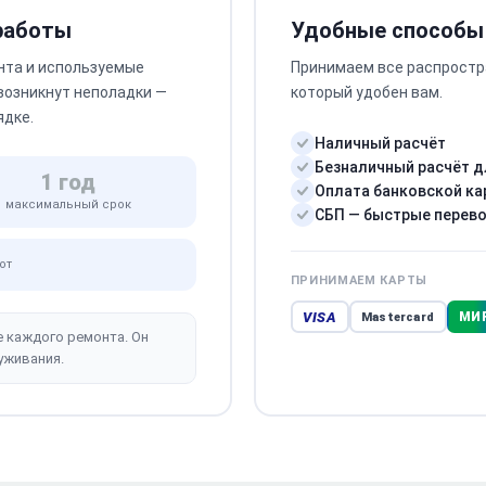
 работы
Удобные способы
нта и используемые
Принимаем все распростр
 возникнут неполадки —
который удобен вам.
ядке.
Наличный расчёт
Безналичный расчёт д
1 год
Оплата банковской ка
максимальный срок
СБП — быстрые перев
от
ПРИНИМАЕМ КАРТЫ
VISA
МИ
Mastercard
е каждого ремонта. Он
уживания.