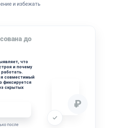
ение и избежать
сована до
ыявляет, что
строя и почему
 работать.
ся совместимый
го фиксируется
ез скрытых
₽
ремонта
ько после