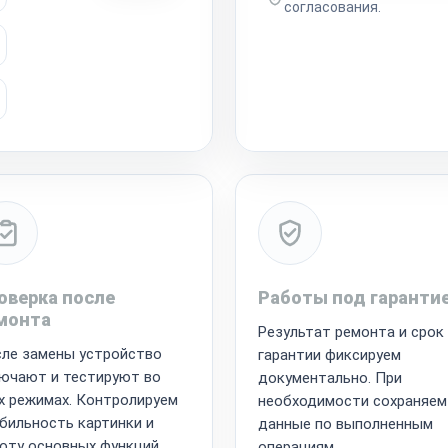
согласования.
оверка после
Работы под гаранти
монта
Результат ремонта и срок
ле замены устройство
гарантии фиксируем
ючают и тестируют во
документально. При
х режимах. Контролируем
необходимости сохраняем
бильность картинки и
данные по выполненным
оту основных функций.
операциям.