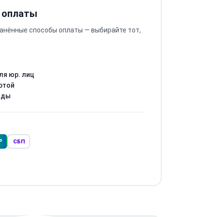
 оплаты
анённые способы оплаты — выбирайте тот,
ля юр. лиц
ртой
оды
Р
СБП