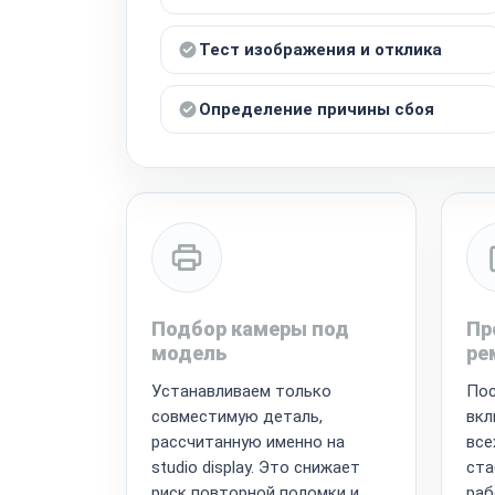
Тест изображения и отклика
Определение причины сбоя
Подбор камеры под
Пр
модель
ре
Устанавливаем только
Пос
совместимую деталь,
вкл
рассчитанную именно на
все
studio display. Это снижает
ста
риск повторной поломки и
раб