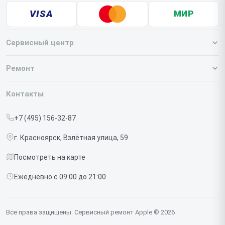
VISA
МИР
Сервисный центр
О нашем сервисе
Ремонт
Гарантия
Iphone
Контакты
Прайс-лист
MacBook
+7 (495) 156-32-87
Срочный ремонт
Ipad
г. Красноярск, Взлётная улица, 59
Доставка и способы оплаты
iMac
Посмотреть на карте
Диагностика
Watch
Ежедневно с 09:00 до 21:00
Контакты
AirPods
Mac
Все права защищены. Сервисный ремонт Apple © 2026