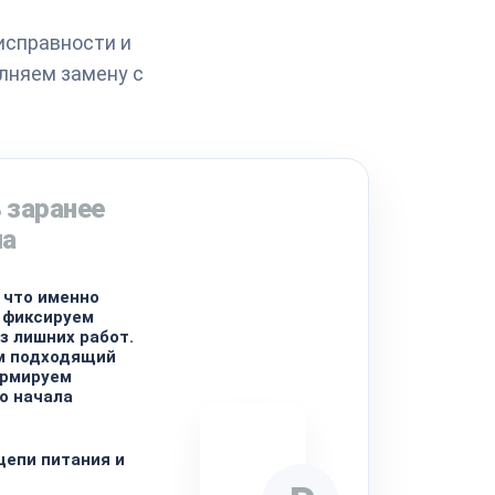
исправности и
лняем замену с
 заранее
на
 что именно
и фиксируем
з лишних работ.
м подходящий
ормируем
о начала
цепи питания и