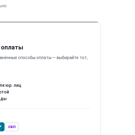
ьно
 оплаты
анённые способы оплаты — выбирайте тот,
ля юр. лиц
ртой
оды
Р
СБП