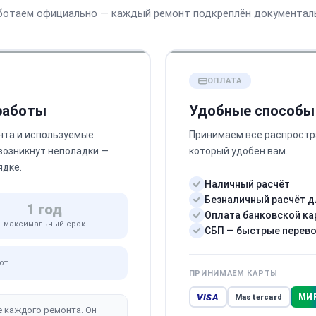
ботаем официально — каждый ремонт подкреплён документал
ОПЛАТА
 работы
Удобные способы
нта и используемые
Принимаем все распростр
 возникнут неполадки —
который удобен вам.
ядке.
Наличный расчёт
Безналичный расчёт д
1 год
Оплата банковской ка
максимальный срок
СБП — быстрые перев
от
ПРИНИМАЕМ КАРТЫ
VISA
МИ
Mastercard
е каждого ремонта. Он