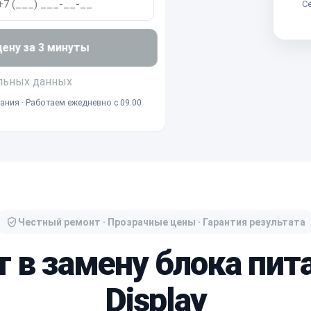
Се
ну за 3 минуты
льных данных
ания · Работаем ежедневно с 09:00
Честный ремонт · Прозрачные цены · Гарантия результата
т в замену блока пита
Display