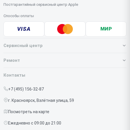
Постгарантийный сервисный центр Apple
Способы оплаты
VISA
МИР
Сервисный центр
О нашем сервисе
Ремонт
Гарантия
Iphone
Контакты
Прайс-лист
MacBook
+7 (495) 156-32-87
Срочный ремонт
Ipad
г. Красноярск, Взлётная улица, 59
Доставка и способы оплаты
iMac
Посмотреть на карте
Диагностика
Watch
Ежедневно с 09:00 до 21:00
Контакты
AirPods