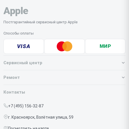
Apple
Постгарантийный сервисный центр Apple
Способы оплаты
VISA
МИР
Сервисный центр
О нашем сервисе
Ремонт
Гарантия
Iphone
Контакты
Прайс-лист
MacBook
+7 (495) 156-32-87
Срочный ремонт
Ipad
г. Красноярск, Взлётная улица, 59
Доставка и способы оплаты
iMac
Посмотреть на карте