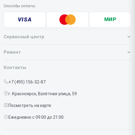
Способы оплаты
VISA
МИР
Сервисный центр
О нашем сервисе
Ремонт
Гарантия
Iphone
Контакты
Прайс-лист
MacBook
+7 (495) 156-32-87
Срочный ремонт
Ipad
г. Красноярск, Взлётная улица, 59
Доставка и способы оплаты
iMac
Посмотреть на карте
Диагностика
Watch
Ежедневно с 09:00 до 21:00
Контакты
AirPods