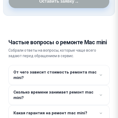
→
Оставить заявку
Частые вопросы о ремонте Mac mini
Собрали ответы на вопросы, которые чаще всего
задают перед обращением в сервис.
От чего зависит стоимость ремонта mac
mini?
Работы от 1000 ₽. Стоимость деталей считается
Сколько времени занимает ремонт mac
отдельно, поэтому итог зависит от конкретной
mini?
поломки и года выпуска модели. Точную сумму
назовут мастера после проведения бесплатной
Простые работы вроде чистки или замены
диагностики. Никаких скрытых доплат мы не
Какая гарантия на ремонт mac mini?
накопителя выполняются в день обращения, часто
практикуем.