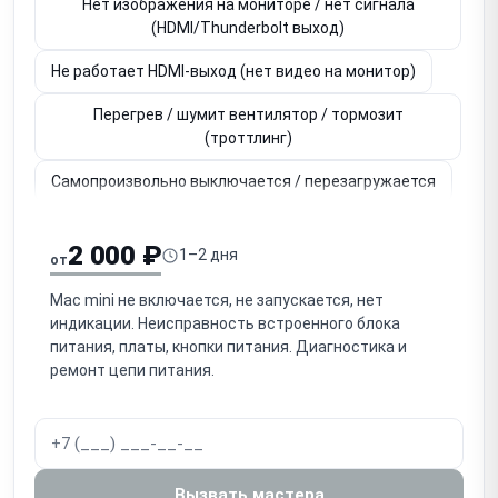
Нет изображения на мониторе / нет сигнала
(HDMI/Thunderbolt выход)
Не работает HDMI-выход (нет видео на монитор)
Перегрев / шумит вентилятор / тормозит
(троттлинг)
Самопроизвольно выключается / перезагружается
Зависает / сбой macOS / не загружается (папка с ?)
2 000 ₽
1–2 дня
от
Не работают порты USB-C / Thunderbolt
Mac mini не включается, не запускается, нет
Не работают порты USB-A
индикации. Неисправность встроенного блока
питания, платы, кнопки питания. Диагностика и
Не работает Ethernet (сетевой порт)
ремонт цепи питания.
Не работает Wi-Fi / Bluetooth
Неисправен накопитель SSD / не определяется /
потеря данных
Вызвать мастера