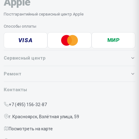
Apple
данные и предоставить нам пароль для доступа к
системе.
Постгарантийный сервисный центр Apple
Способы оплаты
VISA
МИР
Сервисный центр
О нашем сервисе
Ремонт
Гарантия
Iphone
Контакты
Прайс-лист
MacBook
+7 (495) 156-32-87
Срочный ремонт
Ipad
г. Красноярск, Взлётная улица, 59
Доставка и способы оплаты
iMac
Посмотреть на карте
Диагностика
Watch