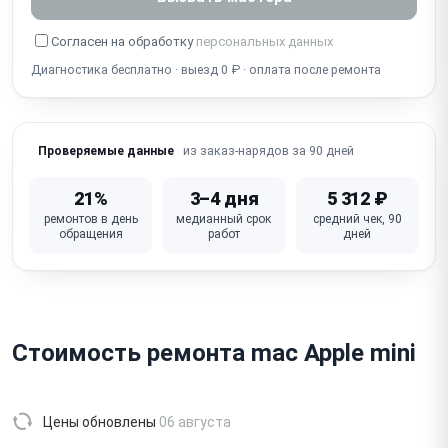
Не работает аудиоразъём (наушники/выход)
Согласен на обработку
персональных данных
Шум / стук вентилятора (подшипник)
Диагностика бесплатно · выезд 0 ₽ · оплата после ремонта
Залит жидкостью / окисление платы
Неисправна материнская плата (артефакты, не
включается)
из заказ-нарядов за 90 дней
Проверяемые данные
21%
3–4 дня
5 312 ₽
ремонтов в день
медианный срок
средний чек, 90
обращения
работ
дней
Стоимость ремонта mac Apple mini
Цены обновлены
06 августа