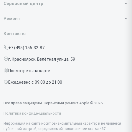
Сервисный центр
О нашем сервисе
Ремонт
Гарантия
Iphone
Контакты
Прайс-лист
MacBook
+7 (495) 156-32-87
Срочный ремонт
Ipad
г. Красноярск, Взлётная улица, 59
Доставка и способы оплаты
iMac
Посмотреть на карте
Диагностика
Watch
Ежедневно с 09:00 до 21:00
Контакты
AirPods
Mac
Все права защищены. Сервисный ремонт Apple © 2026
Studio Display
Политика конфиденциальности
Vision Pro
Информация на сайте носит ознакомительный характер и не является
публичной офертой, определяемой положениями статьи 437