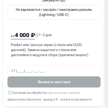
(аккумулятор)
Не заряжается / засорён / неисправен разъём
(Lightning / USB-C)
Не работает Face ID (инфракрасный модуль,
привязан к плате)
4 000 ₽
1–2 дня
от
Не работает Touch ID / кнопка Home (привязана к
плате)
Разбит или треснул экран (стекло или OLED-
дисплей). Замена защитного стекла или
Не работает основная / фронтальная камера
дисплейного модуля в сборе (оригинал/аналог).
Нет звука / не работает разговорный динамик
(слуховой)
Нет громкого звука / не работает громкоговоритель
Вызвать мастера
(speaker)
Собеседник не слышит / не работает микрофон
Согласен на обработку
персональных данных
Диагностика бесплатно · выезд 0 ₽ · оплата после ремонта
Попадание воды / окисление (несмотря на IP-
защиту)