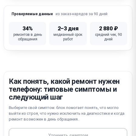
Не работает Wi-Fi / Bluetooth / сотовая связь
из заказ-нарядов за 90 дней
Проверяемые данные
iOS глюки / зависание / петля активации /
блокировка iCloud
34%
2–3 дня
2 880 ₽
ремонтов в день
медианный срок
средний чек, 90
Не работает кнопка питания / громкости /
обращения
работ
дней
беззвучный режим
Неисправна материнская плата (требует
микропайки)
Как понять, какой ремонт нужен
телефону: типовые симптомы и
следующий шаг
Выберите свой симптом: блок помогает понять, что могло
выйти из строя, что нужно исключить на диагностике и когда
ремонт возможен в день обращения.
Уточнить симптом