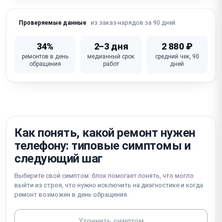
Не работает Wi-Fi / Bluetooth / сотовая связь
из заказ-нарядов за 90 дней
Проверяемые данные
iOS глюки / зависание / петля активации /
блокировка iCloud
34%
2–3 дня
2 880 ₽
ремонтов в день
медианный срок
средний чек, 90
Не работает кнопка питания / громкости /
обращения
работ
дней
беззвучный режим
Неисправна материнская плата (требует
микропайки)
Как понять, какой ремонт нужен
телефону: типовые симптомы и
следующий шаг
Выберите свой симптом: блок помогает понять, что могло
выйти из строя, что нужно исключить на диагностике и когда
ремонт возможен в день обращения.
Уточнить симптом