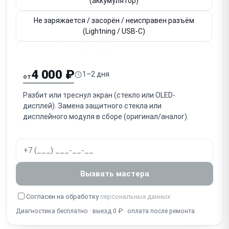
(аккумулятор)
Не заряжается / засорён / неисправен разъём
(Lightning / USB-C)
Не работает Face ID (инфракрасный модуль,
привязан к плате)
4 000 ₽
1–2 дня
от
Не работает Touch ID / кнопка Home (привязана к
плате)
Разбит или треснул экран (стекло или OLED-
дисплей). Замена защитного стекла или
Не работает основная / фронтальная камера
дисплейного модуля в сборе (оригинал/аналог).
Нет звука / не работает разговорный динамик
(слуховой)
Нет громкого звука / не работает громкоговоритель
Вызвать мастера
(speaker)
Собеседник не слышит / не работает микрофон
Согласен на обработку
персональных данных
Диагностика бесплатно · выезд 0 ₽ · оплата после ремонта
Попадание воды / окисление (несмотря на IP-
защиту)