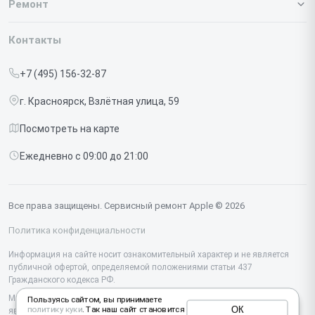
Ремонт
Гарантия
Iphone
Контакты
Прайс-лист
MacBook
+7 (495) 156-32-87
Срочный ремонт
Ipad
г. Красноярск, Взлётная улица, 59
Доставка и способы оплаты
iMac
Посмотреть на карте
Диагностика
Watch
Ежедневно с 09:00 до 21:00
Контакты
AirPods
Mac
Все права защищены. Сервисный ремонт Apple © 2026
Studio Display
Политика конфиденциальности
Vision Pro
Информация на сайте носит ознакомительный характер и не является
публичной офертой, определяемой положениями статьи 437
Гражданского кодекса РФ.
Мы специализируемся на обслуживании и ремонте техники Apple, но не
Пользуясь сайтом, вы принимаете
ОК
политику куки
. Так наш сайт становится
являемся их официальным представителем. Предоставляем