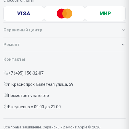
Способы оплаты
VISA
МИР
Сервисный центр
О нашем сервисе
Ремонт
Гарантия
Iphone
Контакты
Прайс-лист
MacBook
+7 (495) 156-32-87
Срочный ремонт
Ipad
г. Красноярск, Взлётная улица, 59
Доставка и способы оплаты
iMac
Посмотреть на карте
Диагностика
Watch
Ежедневно с 09:00 до 21:00
Контакты
AirPods
Mac
Все права защищены. Сервисный ремонт Apple © 2026