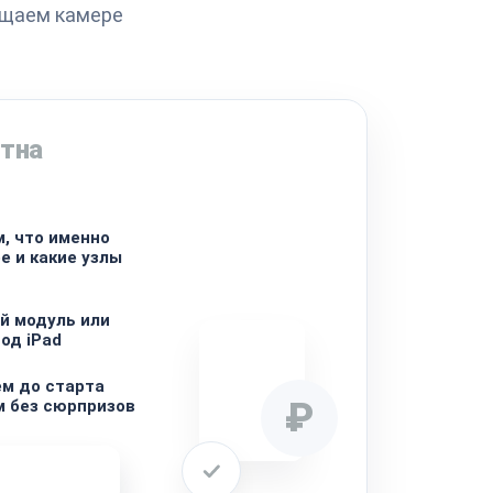
ащаем камере
стна
, что именно
е и какие узлы
й модуль или
од iPad
м до старта
₽
м без сюрпризов
ремонта