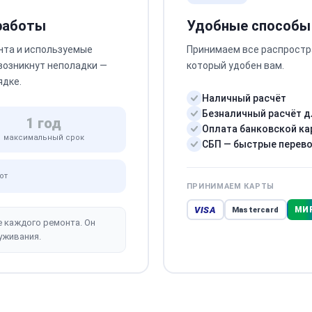
 работы
Удобные способы
нта и используемые
Принимаем все распростр
 возникнут неполадки —
который удобен вам.
ядке.
Наличный расчёт
Безналичный расчёт д
1 год
Оплата банковской ка
максимальный срок
СБП — быстрые перев
от
ПРИНИМАЕМ КАРТЫ
VISA
МИ
Mastercard
е каждого ремонта. Он
уживания.