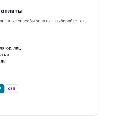
 оплаты
анённые способы оплаты — выбирайте тот,
ля юр. лиц
ртой
оды
Р
СБП