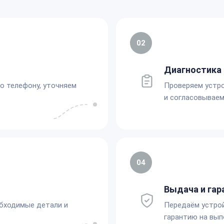
02
Диагностика 
по телефону, уточняем
Проверяем устро
и согласовываем
04
Выдача и гар
обходимые детали и
Передаём устро
гарантию на вып