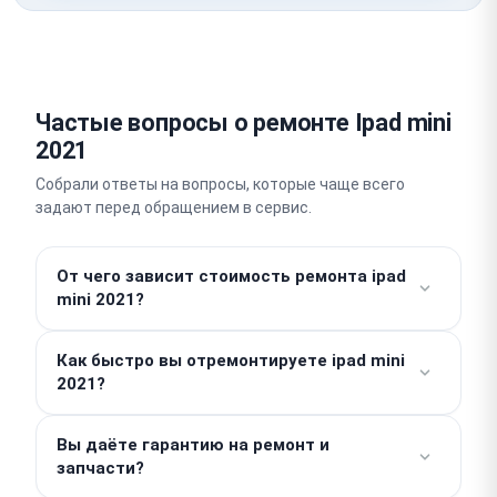
Частые вопросы о ремонте Ipad mini
2021
Собрали ответы на вопросы, которые чаще всего
задают перед обращением в сервис.
От чего зависит стоимость ремонта ipad
mini 2021?
Работы от 500 ₽. Стоимость деталей считается
Как быстро вы отремонтируете ipad mini
отдельно, поэтому итог зависит от поломки, а
2021?
точную сумму мы назовем после бесплатной
диагностики. Никаких скрытых доплат у нас нет.
Простые работы вроде замены аккумулятора мы
Вы даёте гарантию на ремонт и
выполняем в день обращения, часто всего за 1–2
запчасти?
часа. Срок сложного ремонта составляет 2–3 дня.