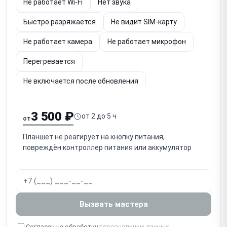
Не работает Wi-Fi
Нет звука
Быстро разряжается
Не видит SIM-карту
Не работает камера
Не работает микрофон
Перегревается
Не включается после обновления
Не подключается к iTunes
Не работает Face ID
3 500 ₽
от 2 до 5 ч
от
Планшет не реагирует на кнопку питания,
повреждён контроллер питания или аккумулятор
Вызвать мастера
Согласен на обработку
персональных данных