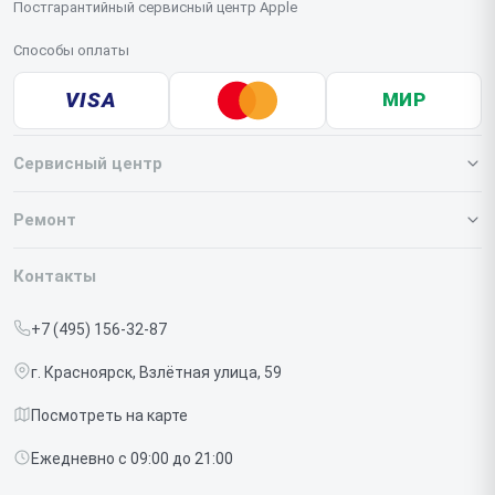
Постгарантийный сервисный центр Apple
Способы оплаты
VISA
МИР
Сервисный центр
О нашем сервисе
Ремонт
Гарантия
Iphone
Контакты
Прайс-лист
MacBook
+7 (495) 156-32-87
Срочный ремонт
Ipad
г. Красноярск, Взлётная улица, 59
Доставка и способы оплаты
iMac
Посмотреть на карте
Диагностика
Watch
Ежедневно с 09:00 до 21:00
Контакты
AirPods