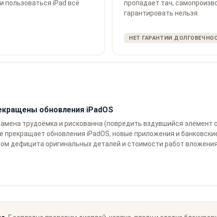
и пользоваться iPad всё
пропадает тач, самопроизв
гарантировать нельзя.
НЕТ ГАРАНТИИ ДОЛГОВЕЧНО
рекращены обновления iPadOS
о замена трудоёмка и рискованна (повредить вздувшийся элемент 
ple прекращает обновления iPadOS, новые приложения и банковск
том дефицита оригинальных деталей и стоимости работ вложения 