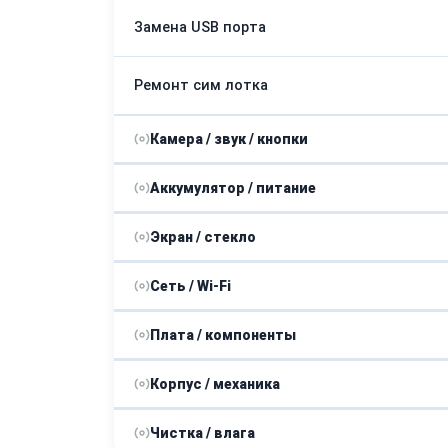
Замена USB порта
Ремонт сим лотка
Камера / звук / кнопки
Аккумулятор / питание
Ремонт FaceID
Экран / стекло
Замена контроллера питания
Замена / ремонт динамика
Сеть / Wi-Fi
Замена экрана (дисплея и стекла)
Замена аккумулятора
Замена кнопки включения
Плата / компоненты
Замена Wi-Fi
Ремонт цепи питания
Ремонт микрофона
Корпус / механика
Замена материнской платы
Ремонт GPS-модуля
Ремонт камеры
Чистка / влага
Замена корпуса