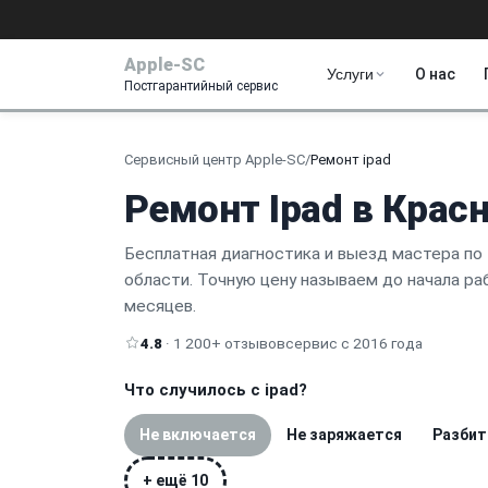
Apple-SC
Услуги
О нас
Постгарантийный сервис
Сервисный центр Apple-SC
/
Ремонт ipad
Ремонт Ipad в Крас
Бесплатная диагностика и выезд мастера по
области. Точную цену называем до начала раб
месяцев.
4.8
· 1 200+ отзывов
сервис с 2016 года
Что случилось с ipad?
Не включается
Не заряжается
Разбит
+ ещё 10