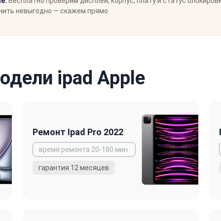
е.
Бесплатно проверим дисплей, корпус, плату и статус блокировки
инить невыгодно — скажем прямо.
дели ipad Apple
Ремонт Ipad Pro 2022