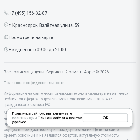
Прайс-лист
MacBook
+7 (495) 156-32-87
Срочный ремонт
Ipad
г. Красноярск, Взлётная улица, 59
Доставка и способы оплаты
iMac
Посмотреть на карте
Диагностика
Watch
Ежедневно с 09:00 до 21:00
Контакты
AirPods
Mac
Все права защищены. Сервисный ремонт Apple © 2026
Studio Display
Политика конфиденциальности
Vision Pro
Информация на сайте носит ознакомительный характер и не является
публичной офертой, определяемой положениями статьи 437
Гражданского кодекса РФ.
Мы специализируемся на обслуживании и ремонте техники Apple, но не
Пользуясь сайтом, вы принимаете
ОК
политику куки
. Так наш сайт становится
являемся их официальным представителем. Предоставляем
удобнее
профессиональные услуги после истечения гарантии, а также
осуществляем диагностику и наладку продукции. Цены на сайте
ориентировочные и не являются офертой, актуальную стоимость