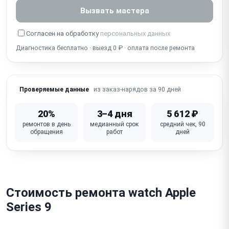
Вызвать мастера
Не работает Wi-Fi / Bluetooth / GPS / сотовая связь
(LTE)
Согласен на обработку
персональных данных
Диагностика бесплатно · выезд 0 ₽ · оплата после ремонта
Не работает NFC / Apple Pay
Попадание воды / влаги, окисление (нарушена
гидроизоляция)
из заказ-нарядов за 90 дней
Проверяемые данные
Зависает / не загружается / сбой watchOS (яблоко
на экране)
20%
3–4 дня
5 612 ₽
ремонтов в день
медианный срок
средний чек, 90
Сломан / не фиксируется ремешок (механизм
обращения
работ
дней
крепления)
Неисправна материнская плата
Стоимость ремонта watch Apple
Series 9