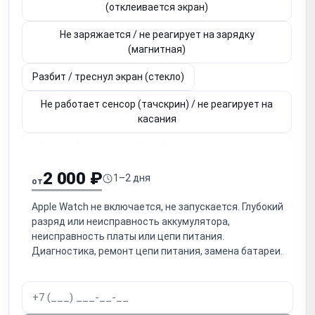
(отклеивается экран)
Не заряжается / не реагирует на зарядку
(магнитная)
Разбит / треснул экран (стекло)
Не работает сенсор (тачскрин) / не реагирует на
касания
Нет изображения / чёрный экран / полосы / пятна
(дисплей)
2 000 ₽
1–2 дня
от
Не работает / заедает колёсико Digital Crown
Apple Watch не включается, не запускается. Глубокий
Не работает боковая кнопка
разряд или неисправность аккумулятора,
неисправность платы или цепи питания.
Не работает датчик пульса / ЭКГ / SpO2
Диагностика, ремонт цепи питания, замена батареи.
(оптический датчик)
Не работает Taptic Engine (вибрация)
Не работает динамик / микрофон (звонки, Siri)