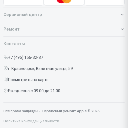
Сервисный центр
О нашем сервисе
Ремонт
Гарантия
Iphone
Контакты
Прайс-лист
MacBook
+7 (495) 156-32-87
Срочный ремонт
Ipad
г. Красноярск, Взлётная улица, 59
Доставка и способы оплаты
iMac
Посмотреть на карте
Диагностика
Watch
Ежедневно с 09:00 до 21:00
Контакты
AirPods
Mac
Все права защищены. Сервисный ремонт Apple © 2026
Studio Display
Политика конфиденциальности